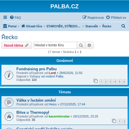
PALBA.CZ
FAQ
Registrovat
Přihlásit se
H
Portal
Obsah fóra
STAROVĚK, STŘEDOVĚK, NOVOVĚK DO ROKU 1914
Starověk
Řecko
l
Řecko
e
Hledat
Pokročilé hledání
Nové téma
d
17 témat • Stránka
1
z
1
a
Oznámení
t
Fundraising pro Palbu
Poslední příspěvek od
Lord
«
28/6/2026, 11:55
Napsal v
Vzkazy od vedení Palby
Odpovědi:
110
1
2
3
4
5
6
Témata
Válka v řeckém umění
Poslední příspěvek od
Heiss
«
27/12/2025, 17:44
Bitva u Thermopyl
Poslední příspěvek od
kacermiroslav
«
26/12/2025, 23:25
Odpovědi:
35
1
2