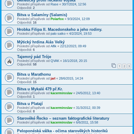
Genetický profil řeckého vojska
Poslední příspěvek od
Rase
«
30/7/2024, 12:56
Odpovědi:
2
Bitva u Salamíny (Salamis)
Poslední příspěvek od
Polarfox
«
9/3/2024, 12:09
Odpovědi:
16
Hrobka Filipa II. Macedonskeho a jeho rodiny.
Poslední příspěvek od
palo satko
«
4/2/2024, 19:53
Mýtický hrdina Aiás Velký
Poslední příspěvek od
Alfik
«
22/12/2023, 09:49
Odpovědi:
6
Tajemný pád Tróje
Poslední příspěvek od
QVAK
«
16/1/2018, 20:15
Odpovědi:
58
1
2
3
Bitva u Marathonu
Poslední příspěvek od
jarl
«
28/6/2015, 14:24
Odpovědi:
15
Bitva u Mykalé 479 př.Kr.
Poslední příspěvek od
kacermiroslav
«
24/5/2012, 13:40
Odpovědi:
1
Bitva u Platají
Poslední příspěvek od
kacermiroslav
«
31/3/2012, 00:39
Odpovědi:
8
Starověké Řecko – seznam faktografické literatury
Poslední příspěvek od
kacermiroslav
«
6/6/2011, 15:58
Peloponéská válka - očima starověkých historiků