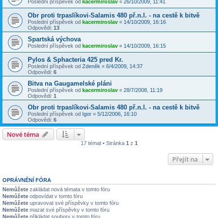
Poslední příspěvek od
kacermiroslav
«
26/10/2009, 11:41
Obr proti trpaslíkovi-Salamis 480 př.n.l. - na cestě k bitvě
Poslední příspěvek od
kacermiroslav
«
14/10/2009, 16:16
Odpovědi:
13
Spartská výchova
Poslední příspěvek od
kacermiroslav
«
14/10/2009, 16:15
Pylos & Sphacteria 425 pred Kr.
Poslední příspěvek od
Zdeněk
«
6/4/2009, 14:37
Odpovědi:
6
Bitva na Gaugamelské pláni
Poslední příspěvek od
kacermiroslav
«
28/7/2008, 11:19
Odpovědi:
1
Obr proti trpaslíkovi-Salamis 480 př.n.l. - na cestě k bitvě
Poslední příspěvek od
Igor
«
5/12/2006, 16:10
Odpovědi:
6
Nové téma
17 témat • Stránka
1
z
1
Přejít na
OPRÁVNĚNÍ FÓRA
Nemůžete
zakládat nová témata v tomto fóru
Nemůžete
odpovídat v tomto fóru
Nemůžete
upravovat své příspěvky v tomto fóru
Nemůžete
mazat své příspěvky v tomto fóru
Nemůžete
přikládat soubory v tomto fóru