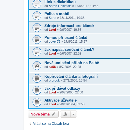
Link s diakritikou
od
Aaron Goldstein
»
14/6/2017, 04:45
Palba a mobil
od
Scrat
»
13/11/2011, 10:33
Zdroje informací pro článek
od
Lord
»
9/6/2007, 19:56
Pomoc při psaní článků
od
cover72
»
17/8/2011, 15:27
Jak napsat seriózní článek?
od
Lord
»
6/6/2007, 22:52
Nové umístění příloh na Palbě
od
sa58
»
8/7/2006, 22:28
Kopírování článků a fotografií
od
prorock
»
27/1/2008, 13:54
Jak přidávat odkazy
od
Lord
»
20/7/2005, 22:50
Aktivace uživatele
od
Lord
»
20/11/2004, 02:50
Nové téma
Vrátit se na Obsah fóra