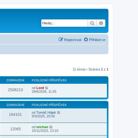
Hledat
Pokročilé hledání
Registrovat
Přihlásit se
11 témat • Stránka
1
z
1
ZOBRAZENÍ
POSLEDNÍ PŘÍSPĚVEK
od
Lord
2508210
28/6/2026, 11:55
ZOBRAZENÍ
POSLEDNÍ PŘÍSPĚVEK
od
Tomáš Hájek
164101
9/3/2025, 20:56
od
michan
12065
15/11/2022, 13:10