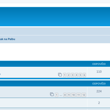
ak na Palbu
ilé hledání
ODPOVĚDI
110
y
1
2
3
4
5
6
ODPOVĚDI
224
1
8
9
10
11
12
…
2