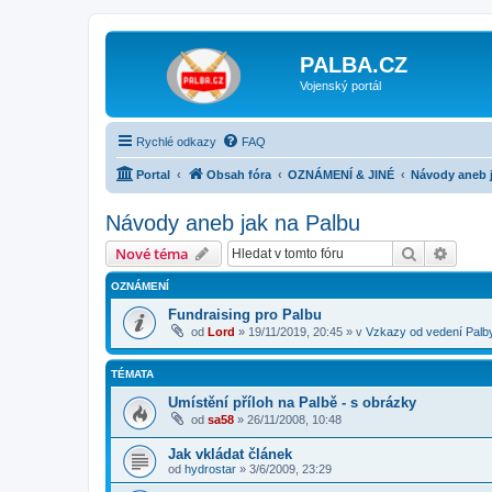
PALBA.CZ
Vojenský portál
Rychlé odkazy
FAQ
Portal
Obsah fóra
OZNÁMENÍ & JINÉ
Návody aneb j
Návody aneb jak na Palbu
Hledat
Pokroč
Nové téma
OZNÁMENÍ
Fundraising pro Palbu
od
Lord
»
19/11/2019, 20:45
» v
Vzkazy od vedení Palb
TÉMATA
Umístění příloh na Palbě - s obrázky
od
sa58
»
26/11/2008, 10:48
Jak vkládat článek
od
hydrostar
»
3/6/2009, 23:29