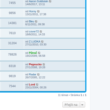
od
Aaron Goldstein
7455
14/6/2017, 13:11
od
Horny
9856
13/11/2011, 17:38
od
Bleu
14381
6/11/2011, 09:38
od
cover72
7610
18/8/2011, 14:33
od
Z.LUDKA
31204
27/11/2010, 03:30
od
Pátrač
78826
19/2/2009, 06:58
od
Pegeucko
8318
27/1/2008, 19:28
od
Radar
9819
26/7/2005, 12:22
od
Lord
7544
23/11/2004, 00:26
11 témat • Stránka
1
z
1
Přejít na