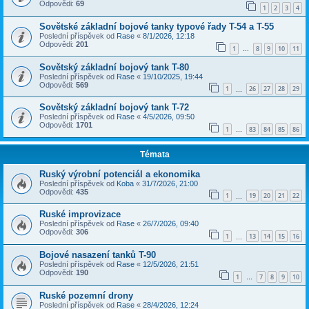
Odpovědi:
69
1
2
3
4
Sovětské základní bojové tanky typové řady T-54 a T-55
Poslední příspěvek od
Rase
«
8/1/2026, 12:18
Odpovědi:
201
1
8
9
10
11
…
Sovětský základní bojový tank T-80
Poslední příspěvek od
Rase
«
19/10/2025, 19:44
Odpovědi:
569
1
26
27
28
29
…
Sovětský základní bojový tank T-72
Poslední příspěvek od
Rase
«
4/5/2026, 09:50
Odpovědi:
1701
1
83
84
85
86
…
Témata
Ruský výrobní potenciál a ekonomika
Poslední příspěvek od
Koba
«
31/7/2026, 21:00
Odpovědi:
435
1
19
20
21
22
…
Ruské improvizace
Poslední příspěvek od
Rase
«
26/7/2026, 09:40
Odpovědi:
306
1
13
14
15
16
…
Bojové nasazení tanků T-90
Poslední příspěvek od
Rase
«
12/5/2026, 21:51
Odpovědi:
190
1
7
8
9
10
…
Ruské pozemní drony
Poslední příspěvek od
Rase
«
28/4/2026, 12:24