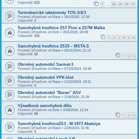
Odpovědi:
612
1
28
29
30
31
…
Termobarické raketomety TOS-1/2/3
Poslední příspěvek od
Rase
«
16/2/2025, 12:39
Odpovědi:
3
Samohybná houfnice 2S7 Pion a 2S7M Malka
Poslední příspěvek od
Dzin
«
26/1/2025, 09:48
Odpovědi:
101
1
2
3
4
5
6
Samohybná houfnice 2S19 – MSTA-S
Poslední příspěvek od
Rase
«
25/11/2024, 21:13
Odpovědi:
52
1
2
3
Obrněný automobil Sarmat-3
Poslední příspěvek od
Rase
«
27/10/2024, 19:48
Obrněný automobil VPK-Ural
Poslední příspěvek od
Rase
«
21/10/2024, 19:31
Odpovědi:
3
Obrněný automobil "Buran" ASV
Poslední příspěvek od
Rase
«
21/9/2024, 21:26
Výsadková samohybná děla
Poslední příspěvek od
Dzin
«
15/8/2024, 12:14
Odpovědi:
50
1
2
3
Samohybná houfnice2S3 - M-1973 Akatsiya
Poslední příspěvek od
Rase
«
22/6/2024, 11:36
Odpovědi:
3
Obrněný automobil Lasok 4-P