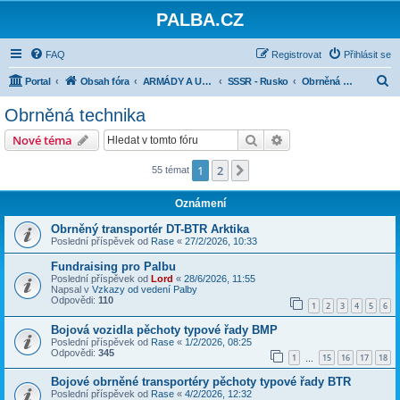
PALBA.CZ
FAQ
Registrovat
Přihlásit se
H
Portal
Obsah fóra
ARMÁDY A UDÁLOSTI PO ROCE 1945
SSSR - Rusko
Obrněná technika
l
Obrněná technika
e
Hledat
Pokročilé hledání
Nové téma
d
a
1
2
Další
55 témat
t
Oznámení
Obrněný transportér DT-BTR Arktika
Poslední příspěvek od
Rase
«
27/2/2026, 10:33
Fundraising pro Palbu
Poslední příspěvek od
Lord
«
28/6/2026, 11:55
Napsal v
Vzkazy od vedení Palby
Odpovědi:
110
1
2
3
4
5
6
Bojová vozidla pěchoty typové řady BMP
Poslední příspěvek od
Rase
«
1/2/2026, 08:25
Odpovědi:
345
1
15
16
17
18
…
Bojové obrněné transportéry pěchoty typové řady BTR
Poslední příspěvek od
Rase
«
4/2/2026, 12:32