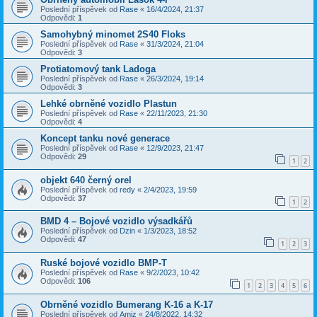
Poslední příspěvek od
Rase
«
16/4/2024, 21:37
Odpovědi:
1
Samohybný minomet 2S40 Floks
Poslední příspěvek od
Rase
«
31/3/2024, 21:04
Odpovědi:
3
Protiatomový tank Ladoga
Poslední příspěvek od
Rase
«
26/3/2024, 19:14
Odpovědi:
3
Lehké obrněné vozidlo Plastun
Poslední příspěvek od
Rase
«
22/11/2023, 21:30
Odpovědi:
4
Koncept tanku nové generace
Poslední příspěvek od
Rase
«
12/9/2023, 21:47
Odpovědi:
29
1
2
objekt 640 černý orel
Poslední příspěvek od
redy
«
2/4/2023, 19:59
Odpovědi:
37
1
2
BMD 4 – Bojové vozidlo výsadkářů
Poslední příspěvek od
Dzin
«
1/3/2023, 18:52
Odpovědi:
47
1
2
3
Ruské bojové vozidlo BMP-T
Poslední příspěvek od
Rase
«
9/2/2023, 10:42
Odpovědi:
106
1
2
3
4
5
6
Obrněné vozidlo Bumerang K-16 a K-17
Poslední příspěvek od
Amiz
«
24/8/2022, 14:32