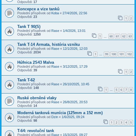
Odpovědi:
17
Koncepce a vize tanků
Poslední příspěvek od
Koba
«
27/4/2026, 22:56
Odpovědi:
23
1
2
Tank T 90(S)
Poslední příspěvek od
Rase
«
1/4/2026, 13:01
Odpovědi:
1250
1
60
61
62
63
…
Tank T-14 Armata, história vzniku
Poslední příspěvek od
Rase
«
12/1/2026, 12:03
Odpovědi:
2034
1
99
100
101
102
…
Húfnica 2S43 Malva
Poslední příspěvek od
Rase
«
3/12/2025, 17:29
Odpovědi:
39
1
2
Tank T-62
Poslední příspěvek od
Rase
«
26/10/2025, 10:45
Odpovědi:
148
1
5
6
7
8
…
Ruské obrněné vlaky
Poslední příspěvek od
Rase
«
26/8/2025, 20:53
Odpovědi:
14
Moderná tanková munícia (125mm a 152 mm)
Poslední příspěvek od
Dzin
«
1/6/2025, 09:24
Odpovědi:
98
1
2
3
4
5
T-64: revoluční tank
Poslední příspěvek od
Rase
«
15/3/2025, 09:27