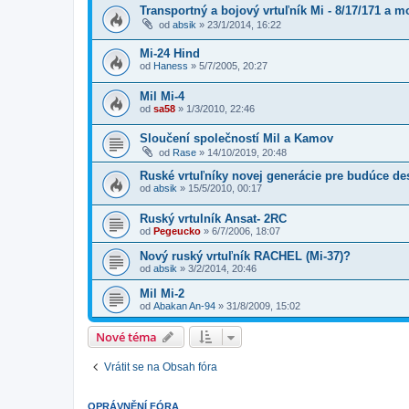
Transportný a bojový vrtuľník Mi - 8/17/171 a m
od
absik
»
23/1/2014, 16:22
Mi-24 Hind
od
Haness
»
5/7/2005, 20:27
Mil Mi-4
od
sa58
»
1/3/2010, 22:46
Sloučení společností Mil a Kamov
od
Rase
»
14/10/2019, 20:48
Ruské vrtuľníky novej generácie pre budúce de
od
absik
»
15/5/2010, 00:17
Ruský vrtulník Ansat- 2RC
od
Pegeucko
»
6/7/2006, 18:07
Nový ruský vrtuľník RACHEL (Mi-37)?
od
absik
»
3/2/2014, 20:46
Mil Mi-2
od
Abakan An-94
»
31/8/2009, 15:02
Nové téma
Vrátit se na Obsah fóra
OPRÁVNĚNÍ FÓRA