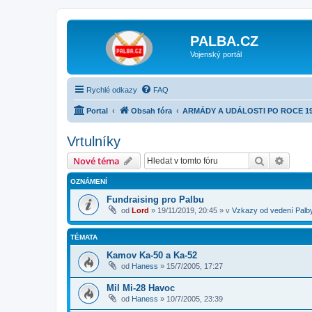
PALBA.CZ
Vojenský portál
Rychlé odkazy
FAQ
Portal
Obsah fóra
ARMÁDY A UDÁLOSTI PO ROCE 1
Vrtulníky
Hledat
Pokroč
Nové téma
OZNÁMENÍ
Fundraising pro Palbu
od
Lord
»
19/11/2019, 20:45
» v
Vzkazy od vedení Palb
TÉMATA
Kamov Ka-50 a Ka-52
od
Haness
»
15/7/2005, 17:27
Mil Mi-28 Havoc
od
Haness
»
10/7/2005, 23:39