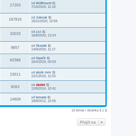
od
Wolfhound
27203
7/10/2024, 11:18
od
Julesak
167819
18/11/2020, 16:59
od
zzz
32033
16/8/2020, 13:24
od
Skeptik
9857
14/8/2020, 11:17
od
Xawi3r
62589
16/4/2019, 00:03
od
absik mmr
23011
12/1/2016, 11:53
od
skelet
9263
12/8/2014, 10:41
od
lamada
14609
18/8/2012, 15:55
10 témat • Stránka
1
z
1
Přejít na