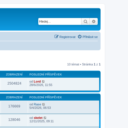
Hledat
Pokročilé hledání
Registrovat
Přihlásit se
10 témat • Stránka
1
z
1
ZOBRAZENÍ
POSLEDNÍ PŘÍSPĚVEK
od
Lord
2504824
28/6/2026, 11:55
ZOBRAZENÍ
POSLEDNÍ PŘÍSPĚVEK
od
Rase
176669
5/4/2026, 06:53
od
skelet
128046
12/11/2025, 09:11