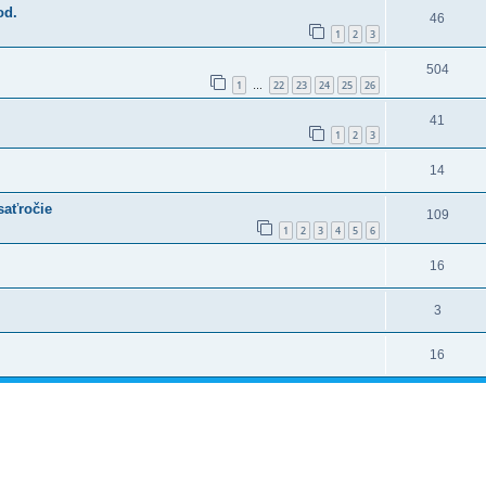
od.
46
1
2
3
504
1
22
23
24
25
26
…
41
1
2
3
14
saťročie
109
1
2
3
4
5
6
16
3
16