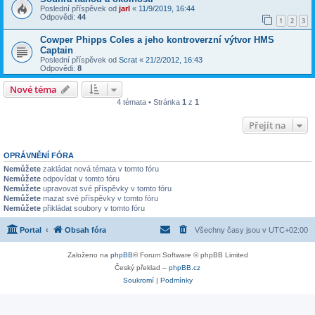
Poslední příspěvek od
jarl
«
11/9/2019, 16:44
Odpovědi:
44
1
2
3
Cowper Phipps Coles a jeho kontroverzní výtvor HMS
Captain
Poslední příspěvek od
Scrat
«
21/2/2012, 16:43
Odpovědi:
8
Nové téma
4 témata • Stránka
1
z
1
Přejít na
OPRÁVNĚNÍ FÓRA
Nemůžete
zakládat nová témata v tomto fóru
Nemůžete
odpovídat v tomto fóru
Nemůžete
upravovat své příspěvky v tomto fóru
Nemůžete
mazat své příspěvky v tomto fóru
Nemůžete
přikládat soubory v tomto fóru
Portal
Obsah fóra
Všechny časy jsou v
UTC+02:00
Založeno na
phpBB
® Forum Software © phpBB Limited
Český překlad –
phpBB.cz
Soukromí
|
Podmínky