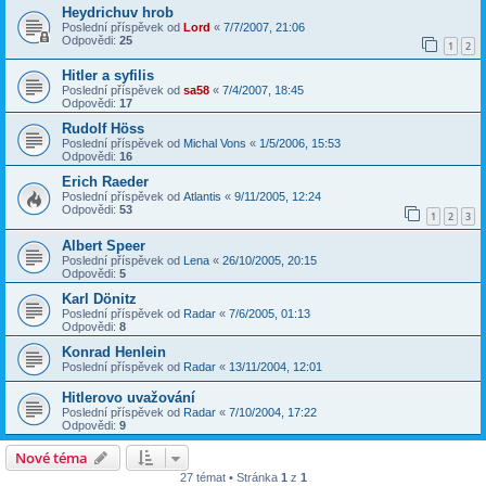
Heydrichuv hrob
Poslední příspěvek od
Lord
«
7/7/2007, 21:06
Odpovědi:
25
1
2
Hitler a syfilis
Poslední příspěvek od
sa58
«
7/4/2007, 18:45
Odpovědi:
17
Rudolf Höss
Poslední příspěvek od
Michal Vons
«
1/5/2006, 15:53
Odpovědi:
16
Erich Raeder
Poslední příspěvek od
Atlantis
«
9/11/2005, 12:24
Odpovědi:
53
1
2
3
Albert Speer
Poslední příspěvek od
Lena
«
26/10/2005, 20:15
Odpovědi:
5
Karl Dönitz
Poslední příspěvek od
Radar
«
7/6/2005, 01:13
Odpovědi:
8
Konrad Henlein
Poslední příspěvek od
Radar
«
13/11/2004, 12:01
Hitlerovo uvažování
Poslední příspěvek od
Radar
«
7/10/2004, 17:22
Odpovědi:
9
Nové téma
27 témat • Stránka
1
z
1