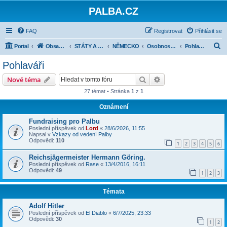
PALBA.CZ
FAQ
Registrovat
Přihlásit se
H
Portal
Obsah fóra
STÁTY A JEJICH ARMÁDY 1918-1945
NĚMECKO
Osobnosti, organizace, vojáci
Pohlaváři
l
Pohlaváři
e
Hledat
Pokročilé hledání
Nové téma
d
27 témat • Stránka
1
z
1
a
Oznámení
t
Fundraising pro Palbu
Poslední příspěvek od
Lord
«
28/6/2026, 11:55
Napsal v
Vzkazy od vedení Palby
Odpovědi:
110
1
2
3
4
5
6
Reichsjägermeister Hermann Göring.
Poslední příspěvek od
Rase
«
13/4/2016, 16:11
Odpovědi:
49
1
2
3
Témata
Adolf Hitler
Poslední příspěvek od
El Diablo
«
6/7/2025, 23:33
Odpovědi:
30
1
2