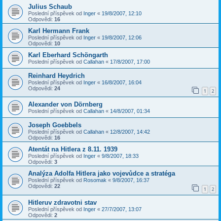
Julius Schaub
Poslední příspěvek od
Inger
«
19/8/2007, 12:10
Odpovědi:
16
Karl Hermann Frank
Poslední příspěvek od
Inger
«
19/8/2007, 12:06
Odpovědi:
10
Karl Eberhard Schöngarth
Poslední příspěvek od
Callahan
«
17/8/2007, 17:00
Reinhard Heydrich
Poslední příspěvek od
Inger
«
16/8/2007, 16:04
Odpovědi:
24
1
2
Alexander von Dörnberg
Poslední příspěvek od
Callahan
«
14/8/2007, 01:34
Joseph Goebbels
Poslední příspěvek od
Callahan
«
12/8/2007, 14:42
Odpovědi:
16
Atentát na Hitlera z 8.11. 1939
Poslední příspěvek od
Inger
«
9/8/2007, 18:33
Odpovědi:
3
Analýza Adolfa Hitlera jako vojevůdce a stratéga
Poslední příspěvek od
Rosomak
«
9/8/2007, 16:37
Odpovědi:
22
1
2
Hitleruv zdravotni stav
Poslední příspěvek od
Inger
«
27/7/2007, 13:07
Odpovědi:
2