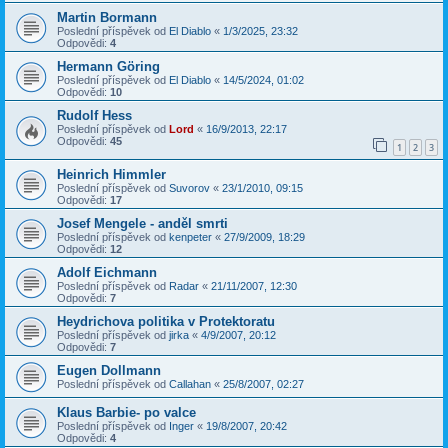
Martin Bormann
Poslední příspěvek od
El Diablo
«
1/3/2025, 23:32
Odpovědi:
4
Hermann Göring
Poslední příspěvek od
El Diablo
«
14/5/2024, 01:02
Odpovědi:
10
Rudolf Hess
Poslední příspěvek od
Lord
«
16/9/2013, 22:17
Odpovědi:
45
1
2
3
Heinrich Himmler
Poslední příspěvek od
Suvorov
«
23/1/2010, 09:15
Odpovědi:
17
Josef Mengele - anděl smrti
Poslední příspěvek od
kenpeter
«
27/9/2009, 18:29
Odpovědi:
12
Adolf Eichmann
Poslední příspěvek od
Radar
«
21/11/2007, 12:30
Odpovědi:
7
Heydrichova politika v Protektoratu
Poslední příspěvek od
jirka
«
4/9/2007, 20:12
Odpovědi:
7
Eugen Dollmann
Poslední příspěvek od
Callahan
«
25/8/2007, 02:27
Klaus Barbie- po valce
Poslední příspěvek od
Inger
«
19/8/2007, 20:42
Odpovědi:
4