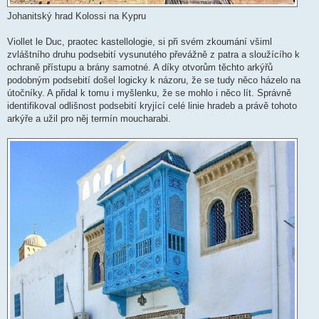
Johanitský hrad Kolossi na Kypru
Viollet le Duc, praotec kastellologie, si při svém zkoumání všiml
zvláštního druhu podsebití vysunutého převážně z patra a sloužícího k
ochraně přístupu a brány samotné. A díky otvorům těchto arkýřů
podobným podsebití došel logicky k názoru, že se tudy něco házelo na
útočníky. A přidal k tomu i myšlenku, že se mohlo i něco lít. Správně
identifikoval odlišnost podsebití kryjící celé linie hradeb a právě tohoto
arkýře a užil pro něj termín moucharabi.