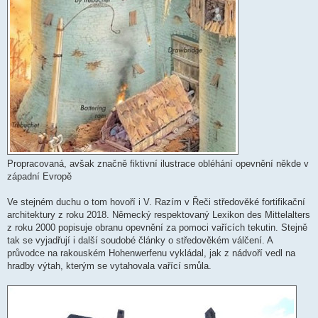
Propracovaná, avšak značně fiktivní ilustrace obléhání opevnění někde v
západní Evropě
Ve stejném duchu o tom hovoří i V. Razím v Řeči středověké fortifikační
architektury z roku 2018. Německý respektovaný Lexikon des Mittelalters
z roku 2000 popisuje obranu opevnění za pomoci vařících tekutin. Stejně
tak se vyjadřují i další soudobé články o středověkém válčení. A
průvodce na rakouském Hohenwerfenu vykládal, jak z nádvoří vedl na
hradby výtah, kterým se vytahovala vařící smůla.