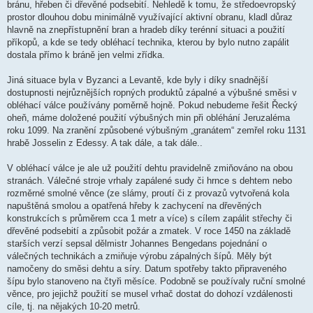
bránu, hřeben či dřevěné podsebití. Nehledě k tomu, že středoevropský
prostor dlouhou dobu minimálně využívající aktivní obranu, kladl důraz
hlavně na znepřístupnění bran a hradeb díky terénní situaci a použití
příkopů, a kde se tedy obléhací technika, kterou by bylo nutno zapálit
dostala přímo k bráně jen velmi zřídka.
Jiná situace byla v Byzanci a Levantě, kde byly i díky snadnější
dostupnosti nejrůznějších ropných produktů zápalné a výbušné směsi v
obléhací válce používány poměrně hojně. Pokud nebudeme řešit Řecký
oheň, máme doložené použití výbušných min při obléhání Jeruzaléma
roku 1099. Na zranění způsobené výbušným „granátem“ zemřel roku 1131
hrabě Josselin z Edessy. A tak dále, a tak dále..
V obléhací válce je ale už použití dehtu pravidelně zmiňováno na obou
stranách. Válečné stroje vrhaly zapálené sudy či hrnce s dehtem nebo
rozměrné smolné věnce (ze slámy, proutí či z provazů vytvořená kola
napuštěná smolou a opatřená hřeby k zachycení na dřevěných
konstrukcích s průměrem cca 1 metr a více) s cílem zapálit střechy či
dřevěné podsebití a způsobit požár a zmatek. V roce 1450 na základě
starších verzí sepsal dělmistr Johannes Bengedans pojednání o
válečných technikách a zmiňuje výrobu zápalných šípů. Měly být
namočeny do směsi dehtu a síry. Datum spotřeby takto připraveného
šípu bylo stanoveno na čtyři měsíce. Podobně se používaly ruční smolné
věnce, pro jejichž použití se musel vrhač dostat do dohozí vzdálenosti
cíle, tj. na nějakých 10-20 metrů.