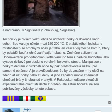
a nad branou v Sighișoaře (Schäßburg, Segesvár)
Technicky je ovšem velmi obtížné udržovat horký či dokonce vařící
dehet. Bod varu je někde mezi 150-200 °C. Z praktického hlediska, v
místnostech se smolnými nosy je třeba jen velice výjimečně komín, který
by odváděl kouř z ohně zahřívající tekutinu. Zmíněné zařízení na
Hohenwerfenu pro vytahování kotle vařícího téru z nádvoří hodnotím jako
vysoce rizikové pro obsluhu ve chvíli bojového stresu. Manipulace s
horkým dehtem v blízkosti ohně by pak představovala riziko i pro
samotné obránce. A je pravděpodobné, že by do značné míry ulpěl na
zdech ať už horký nebo studený. A jeho zapálení mohlo znamenat
ohrožení brány či obránců v arkýři. V Rakousku nedávno zkoušeli
experimentálně ověřit lití dehtu z hradeb, ale zatím bohužel nejsou
publikovány výsledky tohoto pokusu.
t.hajek