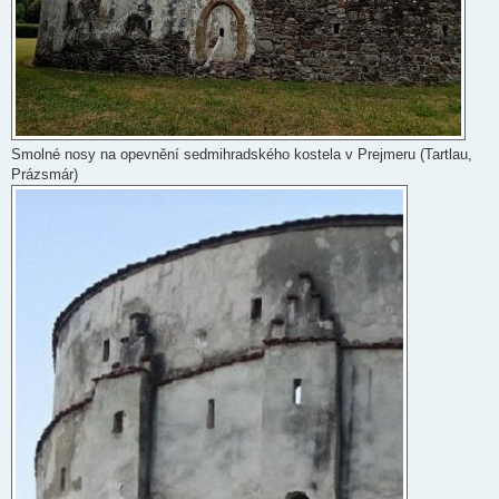
Smolné nosy na opevnění sedmihradského kostela v Prejmeru (Tartlau,
Prázsmár)