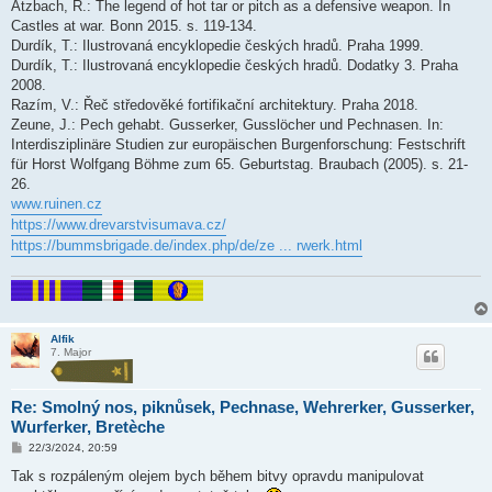
Atzbach, R.: The legend of hot tar or pitch as a defensive weapon. In
Castles at war. Bonn 2015. s. 119-134.
Durdík, T.: Ilustrovaná encyklopedie českých hradů. Praha 1999.
Durdík, T.: Ilustrovaná encyklopedie českých hradů. Dodatky 3. Praha
2008.
Razím, V.: Řeč středověké fortifikační architektury. Praha 2018.
Zeune, J.: Pech gehabt. Gusserker, Gusslöcher und Pechnasen. In:
Interdisziplinäre Studien zur europäischen Burgenforschung: Festschrift
für Horst Wolfgang Böhme zum 65. Geburtstag. Braubach (2005). s. 21-
26.
www.ruinen.cz
https://www.drevarstvisumava.cz/
https://bummsbrigade.de/index.php/de/ze ... rwerk.html
Alfik
7. Major
Re: Smolný nos, piknůsek, Pechnase, Wehrerker, Gusserker,
Wurferker, Bretèche
P
22/3/2024, 20:59
ř
í
Tak s rozpáleným olejem bych během bitvy opravdu manipulovat
s