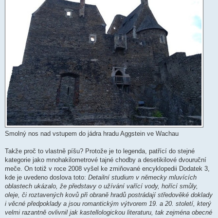
Smolný nos nad vstupem do jádra hradu Aggstein ve Wachau
Takže proč to vlastně píšu? Protože je to legenda, patřící do stejné
kategorie jako mnohakilometrové tajné chodby a desetikilové dvouruční
meče. On totiž v roce 2008 vyšel ke zmiňované encyklopedii Dodatek 3,
kde je uvedeno doslova toto:
Detailní studium v německy mluvících
oblastech ukázalo, že představy o užívání vařící vody, hořící smůly,
oleje, či roztavených kovů při obraně hradů postrádají středověké doklady
i věcné předpoklady a jsou romantickým výtvorem 19. a 20. století, který
velmi razantně ovlivnil jak kastellologickou literaturu, tak zejména obecné