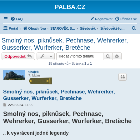
PALBA.CZ
FAQ
Registrovat
Přihlásit se
H
Portal
Obsah fóra
STAROVĚK, STŘEDOVĚK, NOVOVĚK DO ROKU 1914
Středověk
Středověké fortifikace
l
Smolný nos, piknůsek, Pechnase, Wehrerker,
e
Gusserker, Wurferker, Bretèche
d
Hledat
Pokročilé 
Odpovědět
a
15 příspěvků • Stránka
1
z
1
t
t.hajek
7. Major
Smolný nos, piknůsek, Pechnase, Wehrerker,
Gusserker, Wurferker, Bretèche
P
22/3/2024, 11:09
ř
Smolný nos, piknůsek, Pechnase,
í
s
Wehrerker, Gusserker, Wurferker, Bretèche
p
ě
v
e
.. k vyvrácení jedné legendy
k