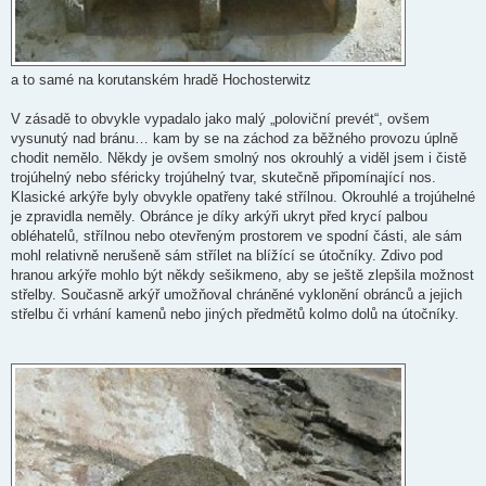
a to samé na korutanském hradě Hochosterwitz
V zásadě to obvykle vypadalo jako malý „poloviční prevét“, ovšem
vysunutý nad bránu… kam by se na záchod za běžného provozu úplně
chodit nemělo. Někdy je ovšem smolný nos okrouhlý a viděl jsem i čistě
trojúhelný nebo sféricky trojúhelný tvar, skutečně připomínající nos.
Klasické arkýře byly obvykle opatřeny také střílnou. Okrouhlé a trojúhelné
je zpravidla neměly. Obránce je díky arkýři ukryt před krycí palbou
obléhatelů, střílnou nebo otevřeným prostorem ve spodní části, ale sám
mohl relativně nerušeně sám střílet na blížící se útočníky. Zdivo pod
hranou arkýře mohlo být někdy sešikmeno, aby se ještě zlepšila možnost
střelby. Současně arkýř umožňoval chráněné vyklonění obránců a jejich
střelbu či vrhání kamenů nebo jiných předmětů kolmo dolů na útočníky.