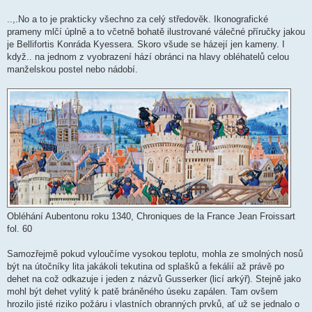
..,.No a to je prakticky všechno za celý středověk. Ikonografické
prameny mlčí úplně a to včetně bohatě ilustrované válečné příručky jakou
je Bellifortis Konráda Kyessera. Skoro všude se házejí jen kameny. I
když.. na jednom z vyobrazení hází obránci na hlavy obléhatelů celou
manželskou postel nebo nádobí.
Obléhání Aubentonu roku 1340, Chroniques de la France Jean Froissart
fol. 60
Samozřejmě pokud vyloučíme vysokou teplotu, mohla ze smolných nosů
být na útočníky lita jakákoli tekutina od splašků a fekálií až právě po
dehet na což odkazuje i jeden z názvů Gusserker (licí arkýř). Stejně jako
mohl být dehet vylitý k patě bráněného úseku zapálen. Tam ovšem
hrozilo jisté riziko požáru i vlastních obranných prvků, ať už se jednalo o