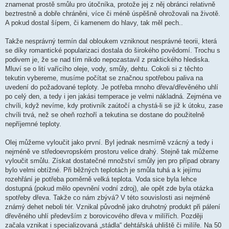
znamenat prostě smůlu pro útočníka, protože jej z něj obránci relativně
beztrestně a dobře chráněni, více či méně úspěšně ohrožovali na životě.
A pokud dostal šípem, či kamenem do hlavy, tak měl pech..
Takže nesprávný termín dal obloukem vzniknout nesprávné teorii, která
se díky romantické popularizaci dostala do širokého povědomí. Trochu s
podivem je, že se nad tím nikdo nepozastavil z praktického hlediska.
Mluví se o lití vařícího oleje, vody, smůly, dehtu. Cokoli si z těchto
tekutin vybereme, musíme počítat se značnou spotřebou paliva na
uvedení do požadované teploty. Je potřeba mnoho dřeva/dřevěného uhlí
po celý den, a tedy i jen jakási temperace je velmi nákladná. Zejména ve
chvíli, když nevíme, kdy protivník zaútočí a chystá-li se již k útoku, zase
chvíli trvá, než se oheň rozhoří a tekutina se dostane do použitelně
nepříjemné teploty.
Olej můžeme vyloučit jako první. Byl jednak nesmírně vzácný a tedy i
nejméně ve středoevropském prostoru velice drahý. Stejně tak můžeme
vyloučit smůlu. Získat dostatečné množství smůly jen pro případ obrany
bylo velmi obtížné. Při běžných teplotách je smůla tuhá a k jejímu
rozehřání je potřeba poměrně velká teplota. Voda sice byla lehce
dostupná (pokud mělo opevnění vodní zdroj), ale opět zde byla otázka
spotřeby dřeva. Takže co nám zbývá? V této souvislosti asi nejméně
známý dehet neboli tér. Vznikal původně jako druhotný produkt při pálení
dřevěného uhlí především z borovicového dřeva v milířích. Později
začala vznikat i specializovaná „stádla“ dehtářská uhliště či milíře. Na 50