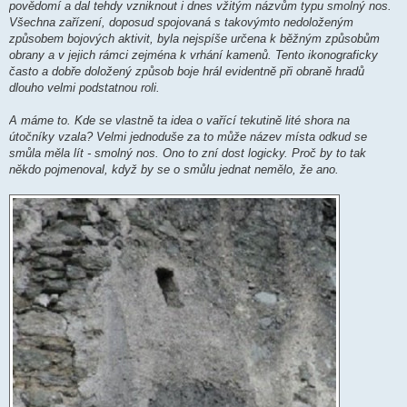
povědomí a dal tehdy vzniknout i dnes vžitým názvům typu smolný nos.
Všechna zařízení, doposud spojovaná s takovýmto nedoloženým
způsobem bojových aktivit, byla nejspíše určena k běžným způsobům
obrany a v jejich rámci zejména k vrhání kamenů. Tento ikonograficky
často a dobře doložený způsob boje hrál evidentně při obraně hradů
dlouho velmi podstatnou roli.
A máme to. Kde se vlastně ta idea o vařící tekutině lité shora na
útočníky vzala? Velmi jednoduše za to může název místa odkud se
smůla měla lít - smolný nos. Ono to zní dost logicky. Proč by to tak
někdo pojmenoval, když by se o smůlu jednat nemělo, že ano.