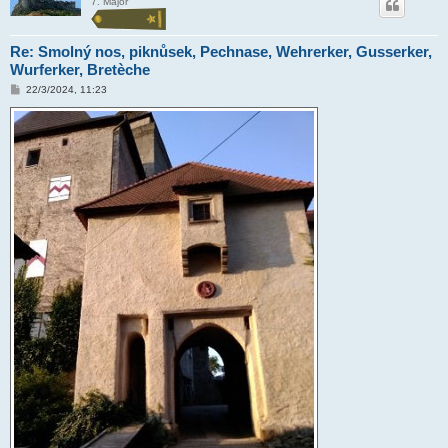
7. Major
Re: Smolný nos, piknůsek, Pechnase, Wehrerker, Gusserker,
Wurferker, Bretèche
P
22/3/2024, 11:23
ř
í
s
p
ě
v
e
k