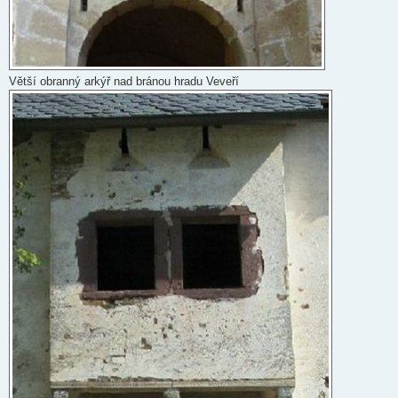
Větší obranný arkýř nad bránou hradu Veveří