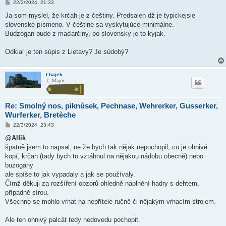
P
22/3/2024, 21:33
ř
í
Ja som myslel, že krčah je z češtiny. Predsalen dž je typickejsie
s
slovenské písmeno. V češtine sa vyskytujúce minimálne.
p
ě
Budzogan bude z maďarčiny, po slovensky je to kyjak.
v
e
k
Odkiaľ je ten súpis z Lietavy? Je súdobý?
t.hajek
7. Major
Re: Smolný nos, piknůsek, Pechnase, Wehrerker, Gusserker,
Wurferker, Bretèche
P
22/3/2024, 23:43
ř
í
@Alfik
s
špatně jsem to napsal, ne že bych tak nějak nepochopil, co je ohnivé
p
ě
kopí, krčah (tady bych to vztáhnul na nějakou nádobu obecně) nebo
v
buzogany
e
k
ale spíše to jak vypadaly a jak se používaly.
Čímž děkuji za rozšíření obzorů ohledně naplnění hadry s dehtem,
případně sírou.
Všechno se mohlo vrhat na nepřítele ručně či nějakým vrhacím strojem.
Ale ten ohnivý palcát tedy nedovedu pochopit.