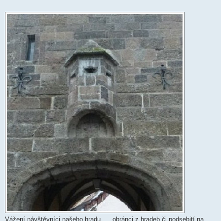
Vážení návštěvníci našeho hradu.. .. obránci z hradeb či podsebití na