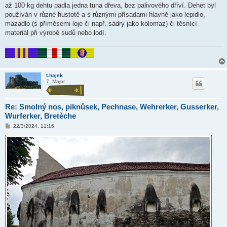
až 100 kg dehtu padla jedna tuna dřeva, bez palivového dříví. Dehet byl
používán v různé hustotě a s různými přísadami hlavně jako lepidlo,
mazadlo (s příměsemi loje či např. sádry jako kolomaz) či těsnící
materiál při výrobě sudů nebo lodí.
t.hajek
7. Major
Re: Smolný nos, piknůsek, Pechnase, Wehrerker, Gusserker,
Wurferker, Bretèche
P
22/3/2024, 11:16
ř
í
s
p
ě
v
e
k