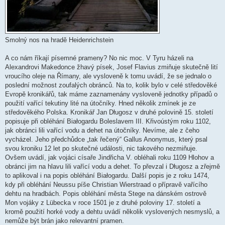
Smolný nos na hradě Heidenrichstein
A co nám říkají písemné prameny? No nic moc. V Tyru házeli na
Alexandrovi Makedonce žhavý písek, Josef Flavius zmiňuje skutečně lití
vroucího oleje na Římany, ale vysloveně k tomu uvádí, že se jednalo o
poslední možnost zoufalých obránců. Na to, kolik bylo v celé středověké
Evropě kronikářů, tak máme zaznamenány vysloveně jednotky případů o
použití vařící tekutiny lité na útočníky. Hned několik zmínek je ze
středověkého Polska. Kronikář Jan Długosz v druhé polovině 15. století
popisuje při obléhání Białogardu Boleslavem III. Křivoústým roku 1102,
jak obránci lili vařící vodu a dehet na útočníky. Nevíme, ale z čeho
vycházel. Jeho předchůdce „tak řečený“ Gallus Anonymus, který psal
svou kroniku 12 let po skutečné události, nic takového nezmiňuje.
Ovšem uvádí, jak vojáci císaře Jindřicha V. obléhali roku 1109 Hlohov a
obránci jim na hlavu lili vařící vodu a dehet. To převzal i Długosz a zřejmě
to aplikoval i na popis obléhání Białogardu. Další popis je z roku 1474,
kdy při obléhání Neussu píše Christian Wierstraad o přípravě vařícího
dehtu na hradbách. Popis obléhání města Stege na dánském ostrově
Mon vojáky z Lübecka v roce 1501 je z druhé poloviny 17. století a
kromě použití horké vody a dehtu uvádí několik vyslovených nesmyslů, a
nemůže být brán jako relevantní pramen.