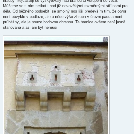
hradby. Nejčastěji se vyskytovaly nad bránou či vstupem do věže.
e
k
Můžeme se s ním setkat i nad již novověkými rozměrnými střílnami pro
děla. Od běžného podsebití se smolný nos liší především tím, že otvor
není obvykle v podlaze, ale o něco výše zhruba v úrovni pasu a není
průběžný, ale je pouze bodovou obranou. Ta hranice ovšem není jasně
stanovaná a asi ani být nemusí.