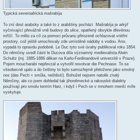
Typická severoafrická mašrabíja
To zní dost arabsky a také to z arabštiny pochází. Mašrabíja je arkýř
vyčnívající převážně vně budovy do ulice, opatřený obvykle dřevěnou
mříží. To mělo za cíl za pomoci průvanu přirozeně ochlazovat vnitřní
prostory, což ještě umocňovaly zde umístěné nádoby s vodou. Ano,
vypadá to opravdu podobně. Le Duc tyto své úvahy publikoval roku 1854.
Do němčiny uvedl části le Ducova díla významný medievalista Alwin
Schultz (mj. 1885-1886 děkan na Karlo-Ferdinandově univerzitě v Praze).
Pojem moucharabi nepřevzal a vytvořil novotvar die Pechnase. To se
všeobecně ujalo a do češtiny to bylo samozřejmě přeloženo jako smolný
nos (das Pech = smůla, neštěstí). Bohužel nejsem natolik znalý
Němčiny, ale co jsem dohledal tak jihoněmecké a rakouské dialekty
používají pro smolu termín Harz, i když i Pech se v mnohem menší míře
vyskytuje.