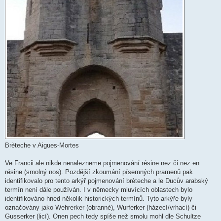
Brèteche v Aigues-Mortes
Ve Francii ale nikde nenalezneme pojmenování résine nez či nez en
résine (smolný nos). Pozdější zkoumání písemných pramenů pak
identifikovalo pro tento arkýř pojmenování brèteche a le Ducův arabský
termín není dále používán. I v německy mluvících oblastech bylo
identifikováno hned několik historických termínů. Tyto arkýře byly
označovány jako Wehrerker (obranné), Wurferker (házecí/vrhací) či
Gusserker (licí). Onen pech tedy spíše než smolu mohl dle Schultze