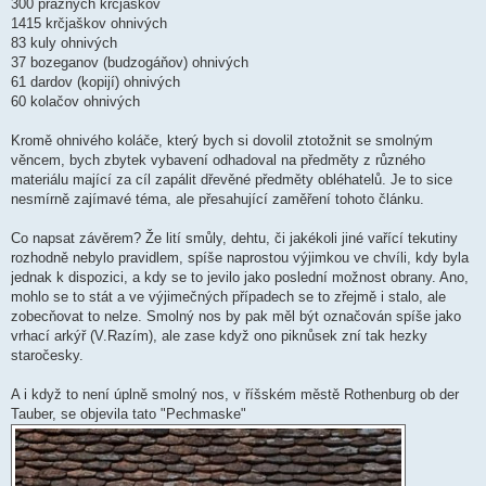
300 praznych krčjaškov
1415 krčjaškov ohnivých
83 kuly ohnivých
37 bozeganov (budzogáňov) ohnivých
61 dardov (kopijí) ohnivých
60 kolačov ohnivých
Kromě ohnivého koláče, který bych si dovolil ztotožnit se smolným
věncem, bych zbytek vybavení odhadoval na předměty z různého
materiálu mající za cíl zapálit dřevěné předměty obléhatelů. Je to sice
nesmírně zajímavé téma, ale přesahující zaměření tohoto článku.
Co napsat závěrem? Že lití smůly, dehtu, či jakékoli jiné vařící tekutiny
rozhodně nebylo pravidlem, spíše naprostou výjimkou ve chvíli, kdy byla
jednak k dispozici, a kdy se to jevilo jako poslední možnost obrany. Ano,
mohlo se to stát a ve výjimečných případech se to zřejmě i stalo, ale
zobecňovat to nelze. Smolný nos by pak měl být označován spíše jako
vrhací arkýř (V.Razím), ale zase když ono piknůsek zní tak hezky
staročesky.
A i když to není úplně smolný nos, v říšském městě Rothenburg ob der
Tauber, se objevila tato "Pechmaske"