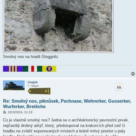
Smolný nos na hradě Gloggnitz
t.hajek
7. Major
Re: Smolný nos, piknůsek, Pechnase, Wehrerker, Gusserker,
Wurferker, Bretèche
P
22/3/2024, 11:12
ř
í
Co je vlastně smolný nos? Jedná se o architektonický pevnostní prvek,
s
nejčastěji drobný arkýř, který, předstupoval na krakorcích před zeď či
p
ě
hradbu na zvlášť exponovaných místech a bránil mrtvý prostor u paty
v