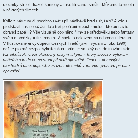
útočníky stříleli, házeli kameny a také lili vařící smůlu. Můžeme to vidět i
v některých filmech…
Kolik z nás tuto či podobnou větu při návštěvě hradu slyšelo? A kdo si
představil, jak nebožáci dole trpí popáleni vroucí smolou, kterou navíc
obránci zapálili? Vše vizuálně doplněno filmy ze středověku nebo fantasy
světa a obrázky a ilustracemi. A navíc s odkazem na odbornou literaturu.
V Ilustrované encyklopedii Českých hradů (první vydání z roku 1999),
což je pro mě nezpochybnitelná autorita, je smolný nos definován takto:
též piknůsek; otvor ukončený malým arkýřem, který slouží k vylévání
vařících tekutin do prostoru při patě opevnění. Jeden z obranných
prostředků umožňujících zasažení útočníků v mrtvém prostoru při patě
opevnění.