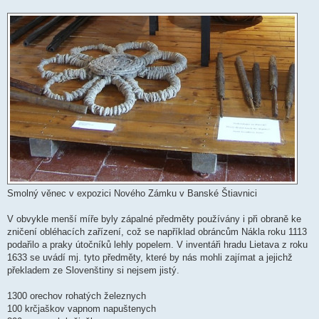
Smolný věnec v expozici Nového Zámku v Banské Štiavnici
V obvykle menší míře byly zápalné předměty používány i při obraně ke
zničení obléhacích zařízení, což se například obráncům Nákla roku 1113
podařilo a praky útočníků lehly popelem. V inventáři hradu Lietava z roku
1633 se uvádí mj. tyto předměty, které by nás mohli zajímat a jejichž
překladem ze Slovenštiny si nejsem jistý.
1300 orechov rohatých železnych
100 krčjaškov vapnom napuštenych