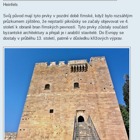
Heinfels
Svůj původ mají tyto prvky v pozdní době římské, když bylo rozsáhlým
průzkumem zjištěno, že nejstarší piknůsky se začaly objevovat ve 4.
století k obraně bran římských pevností. Tyto prvky zůstaly součástí
byzantské architektury a přejali je i arabští stavitelé. Do Evropy se
dostaly v průběhu 13. století, patrně v důsledku křížových výprav.