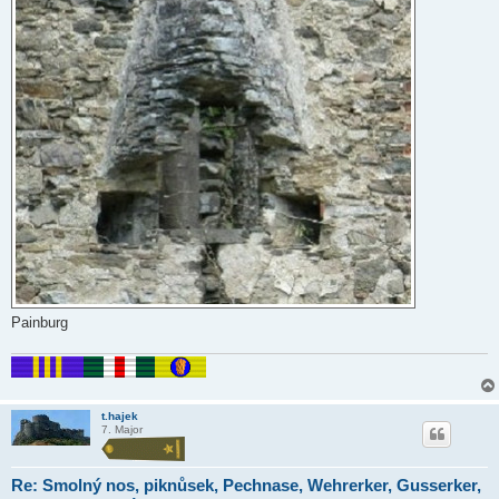
Painburg
t.hajek
7. Major
Re: Smolný nos, piknůsek, Pechnase, Wehrerker, Gusserker,